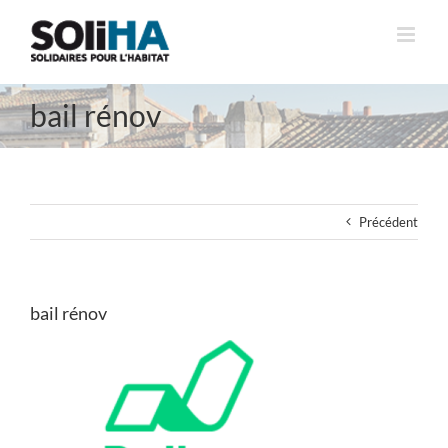
Passer
au
contenu
bail rénov
Précédent
bail rénov