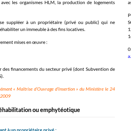
é avec les organismes HLM, la production de logements
a
P
e suppléer à un propriétaire (privé ou public) qui ne
S
éhabiliter un immeuble à des fins locatives.
1
1
èrement mises en œuvre :
0
a
r des financements du secteur privé (dont Subvention de
).
ment « Maîtrise d’Ouvrage d’Insertion » du Ministère le 24
e 2009
réhabilitation ou emphytéotique
nt à un propriétaire privé :