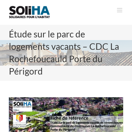
Passer
au
contenu
Étude sur le parc de
logements vacants – CDC La
Rochefoucauld Porte du
Périgord