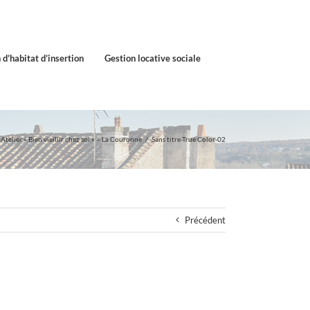
 d’habitat d’insertion
Gestion locative sociale
Atelier « Bien vieillir chez soi » – La Couronne
Sans titre-True Color-02
Précédent