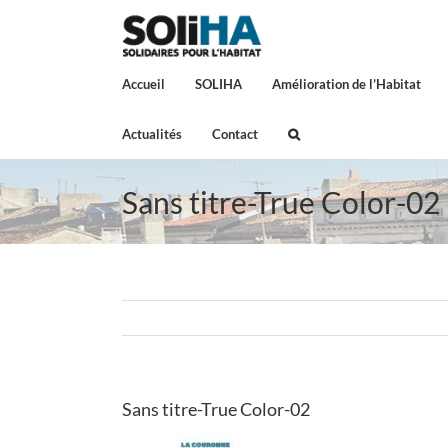
Passer
au
contenu
Accueil
SOLIHA
Amélioration de l’Habitat
Actualités
Contact
Sans titre-True Color-02
Sans titre-True Color-02