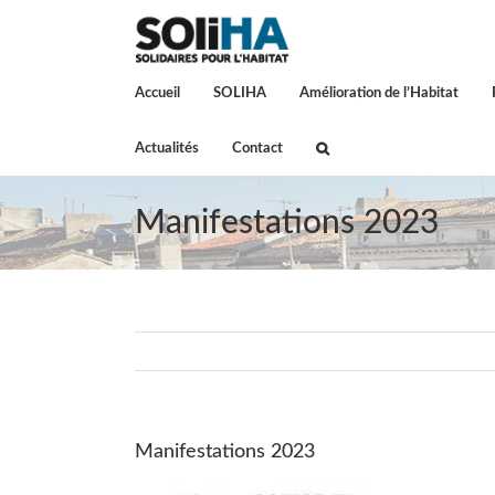
Passer
au
contenu
Accueil
SOLIHA
Amélioration de l’Habitat
Actualités
Contact
Manifestations 2023
Manifestations 2023