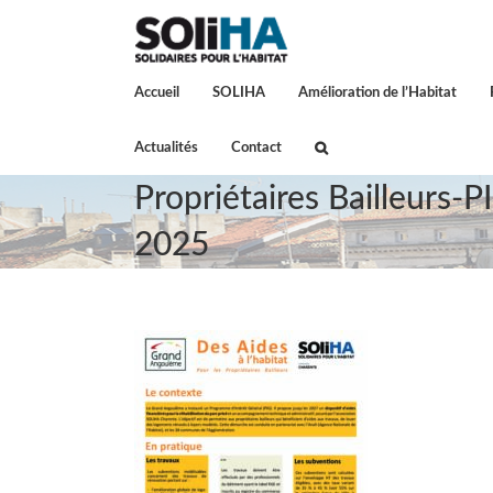
Passer
au
contenu
Accueil
SOLIHA
Amélioration de l’Habitat
Actualités
Contact
Propriétaires Bailleurs
2025