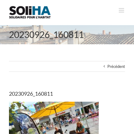
Passer
au
contenu
20230926_160811
Précédent
20230926_160811