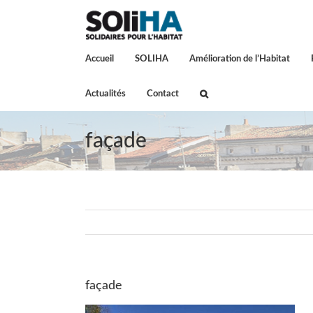
Passer
au
contenu
Accueil
SOLIHA
Amélioration de l’Habitat
Actualités
Contact
façade
façade