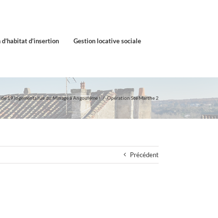
 d’habitat d’insertion
Gestion locative sociale
 de 19 logements rue du Minage à Angoulême !
Opération Ste Marthe 2
Précédent