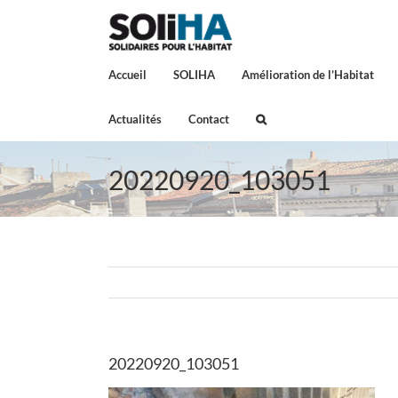
Passer
au
contenu
Accueil
SOLIHA
Amélioration de l’Habitat
Actualités
Contact
20220920_103051
20220920_103051