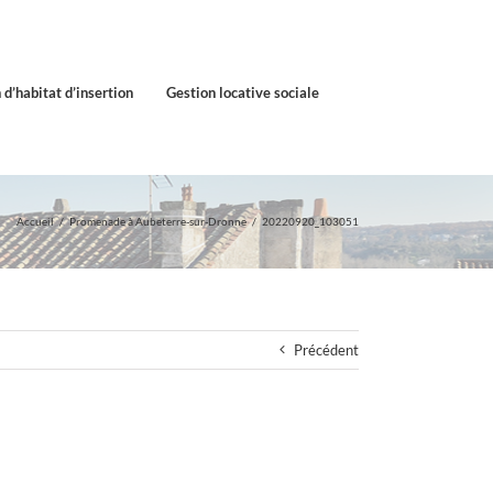
 d’habitat d’insertion
Gestion locative sociale
Accueil
Promenade à Aubeterre-sur-Dronne
20220920_103051
Précédent