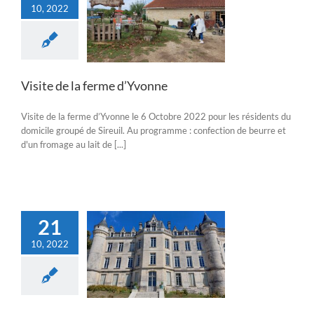
10, 2022
 la ferme d’Yvonne
Actualités
Visite de la ferme d’Yvonne
Visite de la ferme d’Yvonne le 6 Octobre 2022 pour les résidents du
domicile groupé de Sireuil. Au programme : confection de beurre et
d'un fromage au lait de [...]
21
10, 2022
 du château de la
Mercerie
Actualités