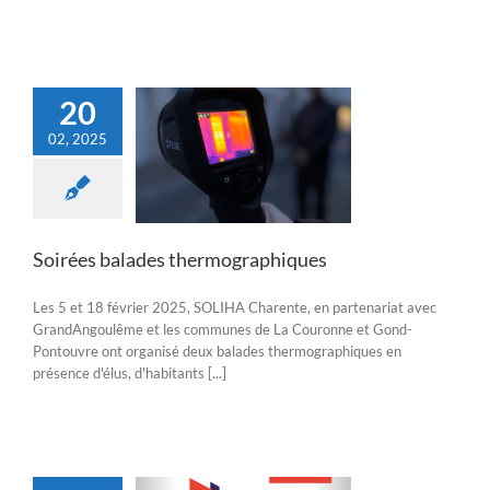
20
02, 2025
rées balades
mographiques
Actualités
Soirées balades thermographiques
Les 5 et 18 février 2025, SOLIHA Charente, en partenariat avec
GrandAngoulême et les communes de La Couronne et Gond-
Pontouvre ont organisé deux balades thermographiques en
présence d'élus, d'habitants [...]