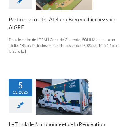
AIGRE
Actualités
Participez à notre Atelier « Bien vieillir chez soi »-
AIGRE
Dans le cadre de l'OPAH Cœur de Charente, SOLIHA animera un
atelier "Bien vieillir chez soi": le 18 novembre 2025 de 14 h à 16 h à
la Salle [...]
5
11, 2025
 de l’autonomie et
la Rénovation
ique en tournée !
Actualités
Le Truck de l’autonomie et de la Rénovation