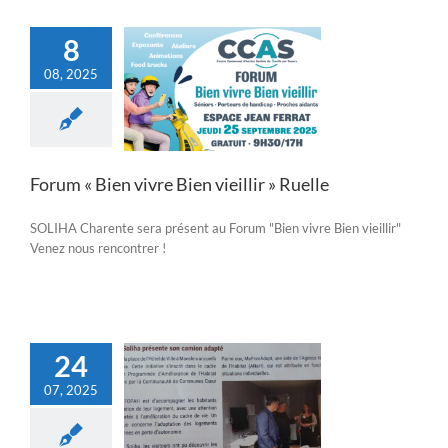
8
08, 2025
 Bien vivre Bien
illir » Ruelle
Actualités
Forum « Bien vivre Bien vieillir » Ruelle
SOLIHA Charente sera présent au Forum "Bien vivre Bien vieillir"
Venez nous rencontrer !
24
07, 2025
TRE Mansle les
s N°7 Juillet 2025