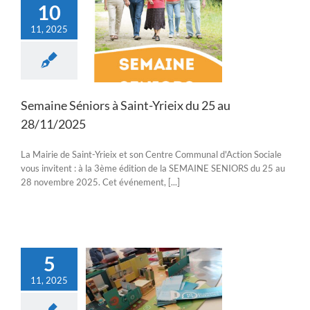
10
11, 2025
 Séniors à Saint-
eix du 25 au
8/11/2025
Actualités
Semaine Séniors à Saint-Yrieix du 25 au
28/11/2025
La Mairie de Saint-Yrieix et son Centre Communal d'Action Sociale
vous invitent : à la 3ème édition de la SEMAINE SENIORS du 25 au
28 novembre 2025. Cet événement, [...]
5
11, 2025
ez à notre Atelier
ieillir chez soi »-