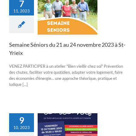
7
11, 2023
 Séniors du 21 au
mbre 2023 à St-
Yrieix
Actualités
Semaine Séniors du 21 au 24 novembre 2023 à St-
Yrieix
VENEZ PARTICIPER à un atelier "Bien vieillir chez soi" Prévention
des chutes, faciliter votre quotidien, adapter votre logement, faire
des économies d'énergie... une approche théorique, pratique et
ludique [...]
9
10, 2023
ins d’Aidants