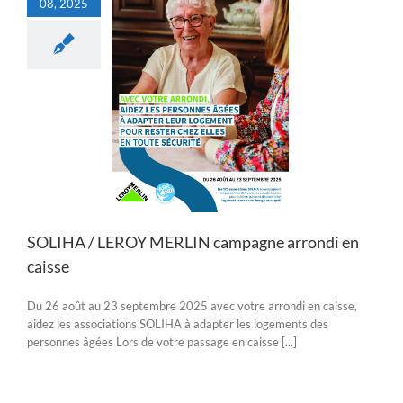
08, 2025
 / LEROY MERLIN
gne arrondi en
caisse
Actualités
SOLIHA / LEROY MERLIN campagne arrondi en
caisse
Du 26 août au 23 septembre 2025 avec votre arrondi en caisse,
aidez les associations SOLIHA à adapter les logements des
personnes âgées Lors de votre passage en caisse [...]