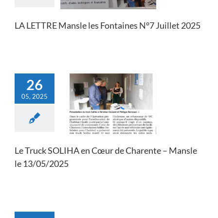
Actualités
LA LETTRE Mansle les Fontaines N°7 Juillet 2025
26
05, 2025
k SOLIHA en Cœur
ente – Mansle le
3/05/2025
Actualités
Le Truck SOLIHA en Cœur de Charente – Mansle
le 13/05/2025