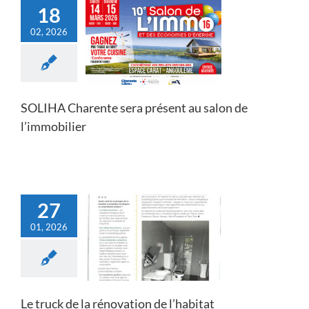
18
02, 2026
 Charente sera
nt au salon de
’immobilier
Actualités
SOLIHA Charente sera présent au salon de
l’immobilier
27
01, 2026
 de la rénovation
e l’habitat
Actualités
Le truck de la rénovation de l’habitat