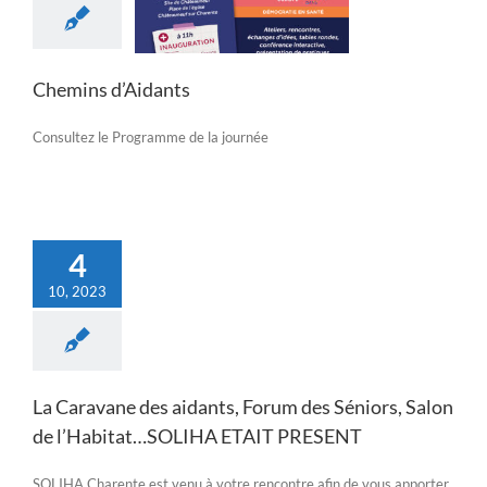
Actualités
Chemins d’Aidants
Consultez le Programme de la journée
4
10, 2023
La Caravane des aidants, Forum des Séniors, Salon
de l’Habitat…SOLIHA ETAIT PRESENT
SOLIHA Charente est venu à votre rencontre afin de vous apporter