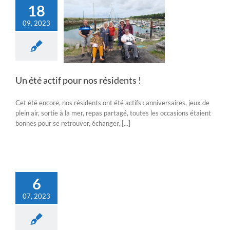
18
09, 2023
é actif pour nos
résidents !
Actualités
Un été actif pour nos résidents !
Cet été encore, nos résidents ont été actifs : anniversaires, jeux de
plein air, sortie à la mer, repas partagé, toutes les occasions étaient
bonnes pour se retrouver, échanger, [...]
6
07, 2023