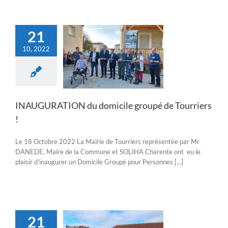
21
10, 2022
GURATION du
cile groupé de
Tourriers !
Actualités
INAUGURATION du domicile groupé de Tourriers
!
Le 18 Octobre 2022 La Mairie de Tourriers représentée par Mr
DANEDE, Maire de la Commune et SOLIHA Charente ont eu le
plaisir d'inaugurer un Domicile Groupé pour Personnes [...]
21