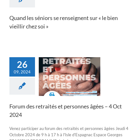
Quand les séniors se renseignent sur « le bien
vieillir chez soi »
26
09, 2024
des retraités et
es âgées – 4 Oct
2024
Actualités
Forum des retraités et personnes âgées – 4 Oct
2024
Venez participer au forum des retraités et personnes âgées Jeudi 4
Octobre 2024 de 9 h à 17 h à l'Isle d'Espagnac Espace Georges