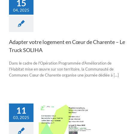
15
04, 2025
Adapter votre logement en Cœur de Charente – Le
Truck SOLIHA
Dans le cadre de l'Opération Programmée d'Amélioration de
l'Habitat mise en œuvre sur son territoire, la Communauté de
Communes Cœur de Charente organise une journée dédiée à [...]
11
03, 2025
 énergétiques-
d’information Bail
Rénov’