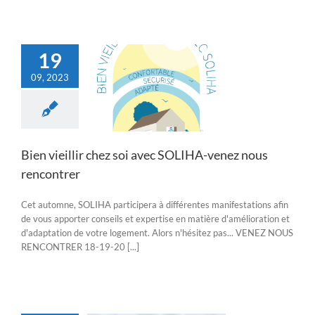
19
09, 2023
illir chez soi avec
HA-venez nous
rencontrer
Actualités
Bien vieillir chez soi avec SOLIHA-venez nous
rencontrer
Cet automne, SOLIHA participera à différentes manifestations afin
de vous apporter conseils et expertise en matière d'amélioration et
d'adaptation de votre logement. Alors n'hésitez pas... VENEZ NOUS
RENCONTRER 18-19-20 [...]